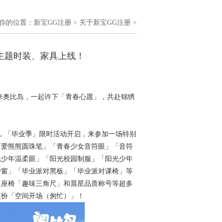
你的位置：
新宝GG注册
>
关于新宝GG注册
>
主题时装、家具上线！
快来奥比岛，一起许下「青春心愿」，共赴锦绣
日，「毕业季」限时活动开启，来参加一场特别
可爱熊熊圆珠笔」「青春少女音符眼」「音符
光少年温柔眼」「阳光校园制服」「阳光少年
纱窗」「毕业派对黑板」「毕业派对课椅」等
人座椅「趣味三角尺」和晨星品质称号等超多
装扮「空间开场（匆忙）」！