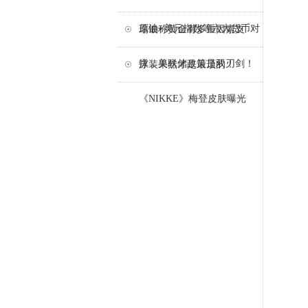
原油+美元指数等六大货币对
瑞银称黄金有多重因素支
撑，美联储政策是双刃剑！
泳装果然才是最顶的！
《NIKKE》梅登皮肤曝光