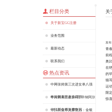
栏目分类
关
关于新宝GG注册
业务范围
发布日
最新动态
青
前
联系我们
奥
在
热点资讯
的
猫
中网张帅第三次进女单八强
运
限
布云朝克特止步四强
中网男单正赛第6日 辛纳阿尔
惊
卡拉斯会师决赛争冠
9月5日亚市支撑阻力：金银