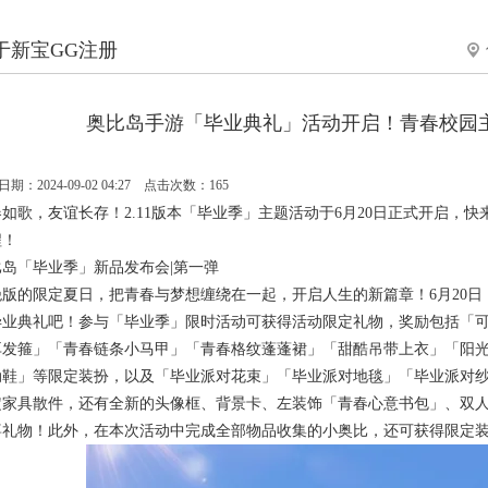
于新宝GG注册
奥比岛手游「毕业典礼」活动开启！青春校园
期：2024-09-02 04:27 点击次数：165
春如歌，友谊长存！2.11版本「毕业季」主题活动于6月20日正式开启，
程！
比岛「毕业季」新品发布会|第一弹
绝版的限定夏日，把青春与梦想缠绕在一起，开启人生的新篇章！6月20
毕业典礼吧！参与「毕业季」限时活动可获得活动限定礼物，奖励包括「
耳发箍」「青春链条小马甲」「青春格纹蓬蓬裙」「甜酷吊带上衣」「阳
动鞋」等限定装扮，以及「毕业派对花束」「毕业派对地毯」「毕业派对
定家具散件，还有全新的头像框、背景卡、左装饰「青春心意书包」、双
喜礼物！此外，在本次活动中完成全部物品收集的小奥比，还可获得限定